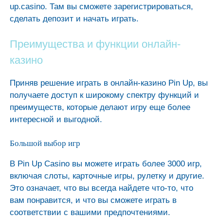
up.casino. Там вы сможете зарегистрироваться,
сделать депозит и начать играть.
Преимущества и функции онлайн-
казино
Приняв решение играть в онлайн-казино Pin Up, вы
получаете доступ к широкому спектру функций и
преимуществ, которые делают игру еще более
интересной и выгодной.
Большой выбор игр
В Pin Up Casino вы можете играть более 3000 игр,
включая слоты, карточные игры, рулетку и другие.
Это означает, что вы всегда найдете что-то, что
вам понравится, и что вы сможете играть в
соответствии с вашими предпочтениями.