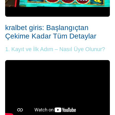
kralbet giris: Başlangıçtan
Çekime Kadar Tüm Detaylar
1. Kayıt ve İlk Adım – Nasıl Üye Olunur?