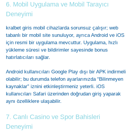
6. Mobil Uygulama ve Mobil Tarayıcı
Deneyimi
kralbet giris mobil cihazlarda sorunsuz çalışır; web
tabanlı bir mobil site sunuluyor, ayrıca Android ve iOS
için resmi bir uygulama mevcuttur. Uygulama, hızlı
yükleme süresi ve bildirimler sayesinde bonus
hatırlatıcıları sağlar.
Android kullanıcıları Google Play dışı bir APK indirmeli
olabilir; bu durumda telefon ayarlarınızda “Bilinmeyen
kaynaklar” iznini etkinleştirmeniz yeterli. iOS
kullanıcıları Safari üzerinden doğrudan giriş yaparak
aynı özelliklere ulaşabilir.
7. Canlı Casino ve Spor Bahisleri
Deneyimi