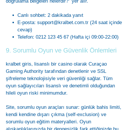
doğrulama belgeleri nelerdir?” yer alır.
Canlı sohbet: 2 dakikada yanıt
E‑posta: support@kralbet.com.tr (24 saat içinde
cevap)
Telefon: 0212 123 45 67 (Hafta içi 09:00‑22:00)
9. Sorumlu Oyun ve Güvenlik Önlemleri
kralbet giris, lisanslı bir casino olarak Curaçao
Gaming Authority tarafından denetlenir ve SSL
şifreleme teknolojisiyle veri güvenliği sağlar. Tüm
oyun sağlayıcıları lisanslı ve denetimli olduğundan
hileli oyun riski minimumdur.
Site, sorumlu oyun araçları sunar: günlük bahis limiti,
kendi kendine dışarı çıkma (self‑exclusion) ve
sorumlu oyun eğitim materyalleri. Oyun
alışkanlıklarınızda bir dengesizlik fark ettiğinizde bu