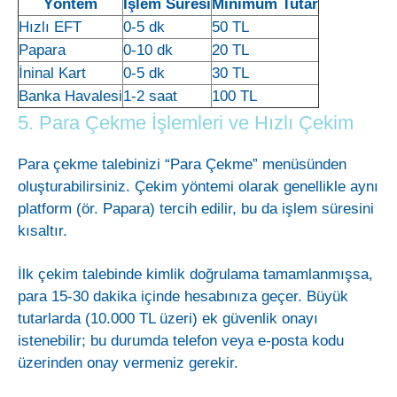
Yöntem
İşlem Süresi
Minimum Tutar
Hızlı EFT
0‑5 dk
50 TL
Papara
0‑10 dk
20 TL
İninal Kart
0‑5 dk
30 TL
Banka Havalesi
1‑2 saat
100 TL
5. Para Çekme İşlemleri ve Hızlı Çekim
Para çekme talebinizi “Para Çekme” menüsünden
oluşturabilirsiniz. Çekim yöntemi olarak genellikle aynı
platform (ör. Papara) tercih edilir, bu da işlem süresini
kısaltır.
İlk çekim talebinde kimlik doğrulama tamamlanmışsa,
para 15‑30 dakika içinde hesabınıza geçer. Büyük
tutarlarda (10.000 TL üzeri) ek güvenlik onayı
istenebilir; bu durumda telefon veya e‑posta kodu
üzerinden onay vermeniz gerekir.